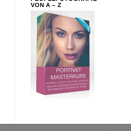
VON A – Z