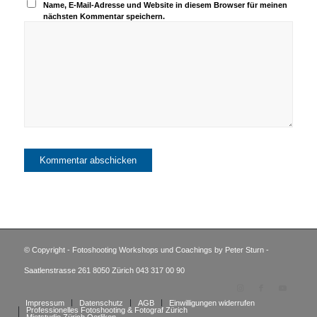
Name, E-Mail-Adresse und Website in diesem Browser für meinen
nächsten Kommentar speichern.
© Copyright - Fotoshooting Workshops und Coachings by Peter Sturn -
Saatlenstrasse 261 8050 Zürich 043 317 00 90
Impressum
Datenschutz
AGB
Einwilligungen widerrufen
Professionelles Fotoshooting & Fotograf Zürich
Mietstudio Zürich Oerlikon