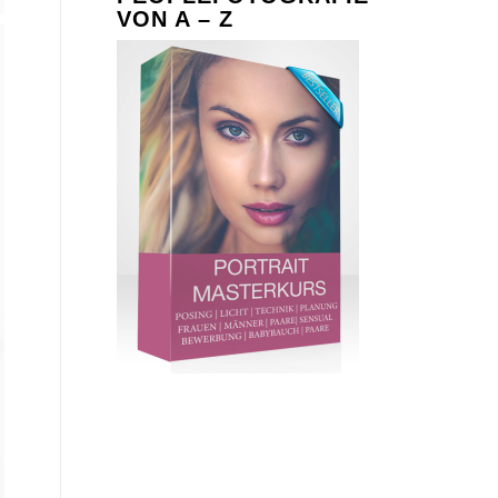
VON A – Z