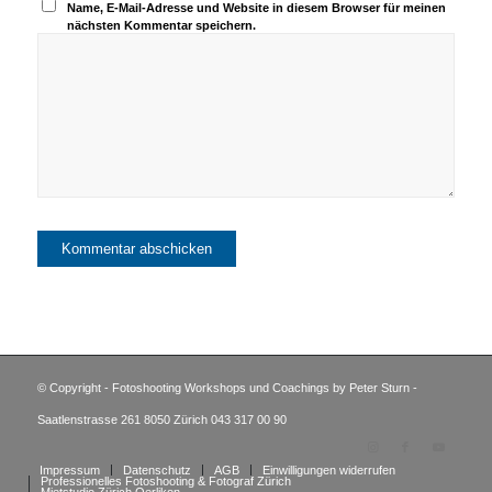
Name, E-Mail-Adresse und Website in diesem Browser für meinen
nächsten Kommentar speichern.
© Copyright - Fotoshooting Workshops und Coachings by Peter Sturn -
Saatlenstrasse 261 8050 Zürich 043 317 00 90
Impressum
Datenschutz
AGB
Einwilligungen widerrufen
Professionelles Fotoshooting & Fotograf Zürich
Mietstudio Zürich Oerlikon