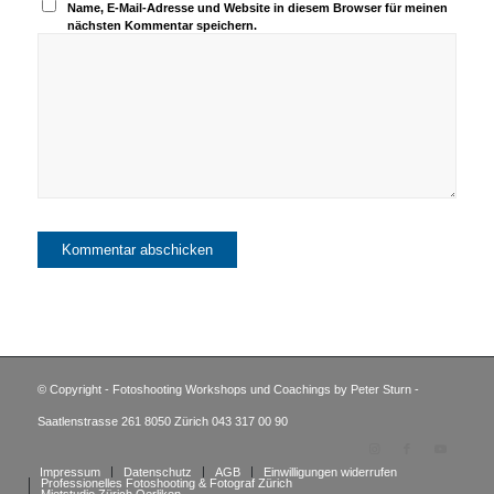
Name, E-Mail-Adresse und Website in diesem Browser für meinen
nächsten Kommentar speichern.
© Copyright - Fotoshooting Workshops und Coachings by Peter Sturn -
Saatlenstrasse 261 8050 Zürich 043 317 00 90
Impressum
Datenschutz
AGB
Einwilligungen widerrufen
Professionelles Fotoshooting & Fotograf Zürich
Mietstudio Zürich Oerlikon