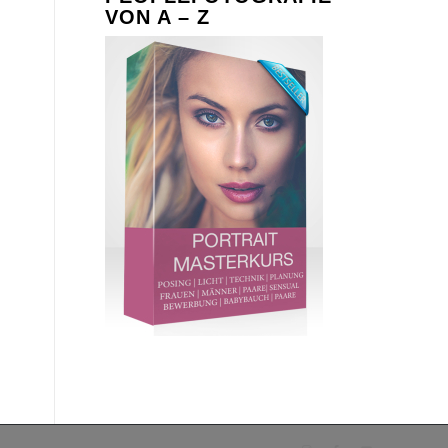
VON A – Z