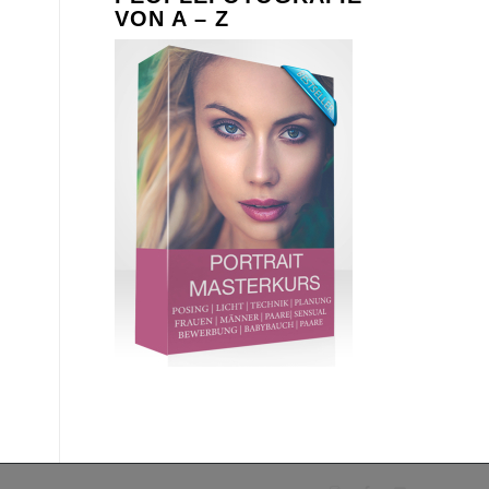
VON A – Z