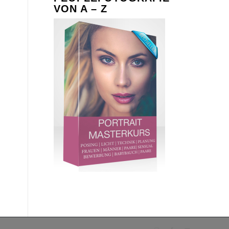
VON A – Z