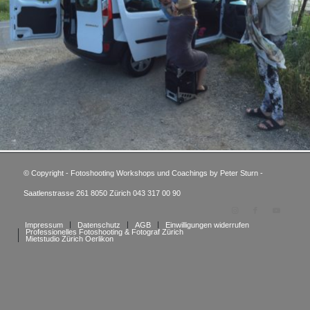
© Copyright - Fotoshooting Workshops und Coachings by Peter Sturn -
Saatlenstrasse 261 8050 Zürich 043 317 00 90
Impressum
Datenschutz
AGB
Einwilligungen widerrufen
Professionelles Fotoshooting & Fotograf Zürich
Mietstudio Zürich Oerlikon